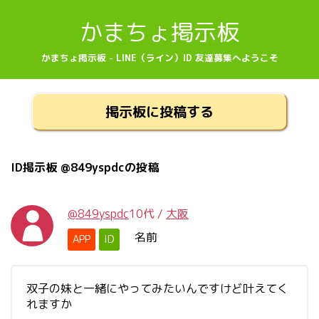
かまちょ掲示板
かまちょ掲示板 - LINE（ライン）ID 友達募集へようこそ
掲示板に投稿する
ID掲示板 @849yspdcの投稿
@849yspdc
10代
/
大阪
名前
APP
ID
双子の妹と一緒にやってみたいんですけど叶えてく
れますか