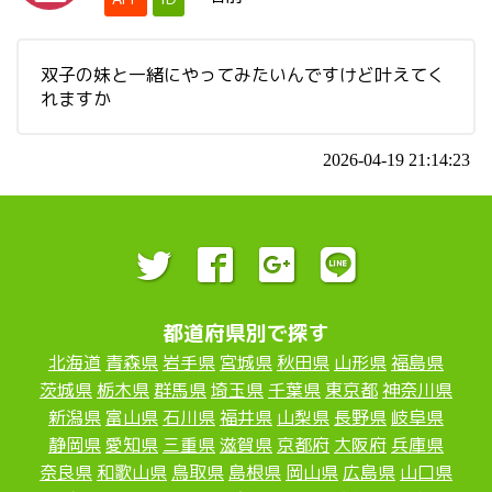
双子の妹と一緒にやってみたいんですけど叶えてく
れますか
2026-04-19 21:14:23
都道府県別で探す
北海道
青森県
岩手県
宮城県
秋田県
山形県
福島県
茨城県
栃木県
群馬県
埼玉県
千葉県
東京都
神奈川県
新潟県
富山県
石川県
福井県
山梨県
長野県
岐阜県
静岡県
愛知県
三重県
滋賀県
京都府
大阪府
兵庫県
奈良県
和歌山県
鳥取県
島根県
岡山県
広島県
山口県