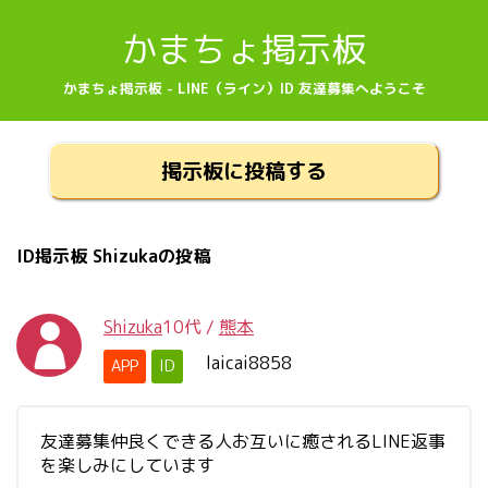
かまちょ掲示板
かまちょ掲示板 - LINE（ライン）ID 友達募集へようこそ
掲示板に投稿する
ID掲示板 Shizukaの投稿
Shizuka
10代
/
熊本
laicai8858
APP
ID
友達募集仲良くできる人お互いに癒されるLINE返事
を楽しみにしています