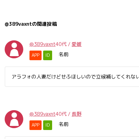
@389vaxntの関連投稿
@389vaxnt
40代
/
愛媛
名前
APP
ID
アラフォの人妻だけどせふほしいので立候補してくれな
@389vaxnt
40代
/
長野
名前
APP
ID