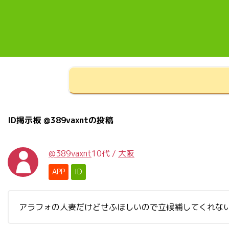
ID掲示板 @389vaxntの投稿
@389vaxnt
10代
/
大阪
APP
ID
アラフォの人妻だけどせふほしいので立候補してくれな